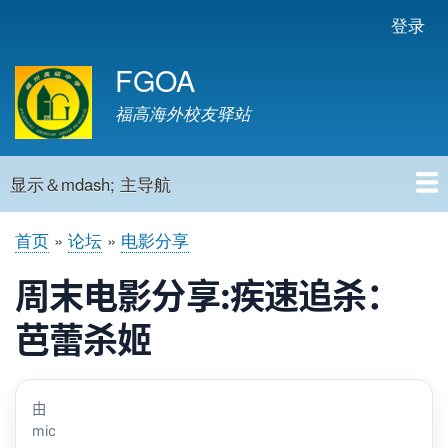
跳
登录
User
转
account
FGOA
到
menu
主
福高海外校友驿站
要
内
容
显示＆mdash; 主导航
主
导
首页
论坛
电影分享
首页
摄影
看见远方-诗词小会
福高往事
动态新闻
新闻源
校友交流中心
海外校友精选集
用户指南
申请账号
Mic'sApp 设计制作
TechChat聊科技
联系我们
航
面
包
周末电影分享:疾速追杀：
屑
芭蕾杀姬
由
mic