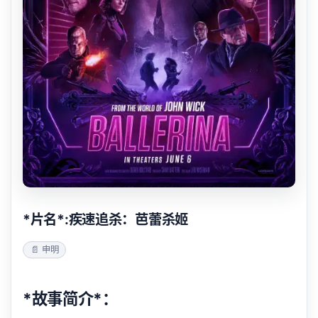
*片名*:疾速追杀：芭蕾杀姬
📄 申明
*故事简介*：